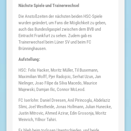
Nächste Spiele und Trainerwechsel
Die Anstoßzeiten der nächsten beiden HSC-Spiele
wurden geändert, um Fans die Möglichkeit zu geben,
auch das Bundesligaspiel zwischen dem BVB und
Eintracht Frankfurt zu sehen. Zudem gab es
Trainerwechsel beim Lüner SV und beim FC
Brünninghausen.
Aufstellung:
HSC: Felix Hacker, Moritz Müller, Til Busemann,
Maximilian Wolff, Pjer Radojcic, Serhat Uzun, Jan
Nielinger, Joao Filipe da Silva Macedo, Maurice
Majewski, Damjan Ilic, Connor McLeod.
FC Iserlohn: Daniel Dreesen, Anil Pirincoglu, Abdelaziz
Slimi, Joel Westheide, Jonas Hollmann, Julian Hunecke,
Justin Mitrovic, Ahmed Azirar, Edin Grosonja, Moritz
Weinrich, Yillnor Tahiri.
Es blieb beim torlosen Unentschieden, und beide