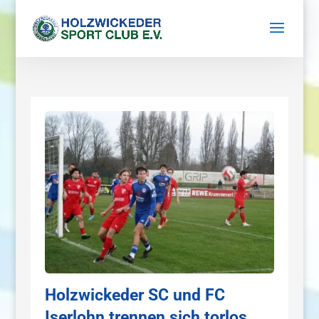
Holzwickeder SC und FC
Iserlohn trennen sich torlos