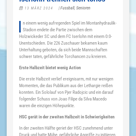
|
Fussball
,
Senioren
13 MÄRZ 2024
I
n einem wenig aufregenden Spiel im Montanhydraulik-
Stadion endete die Partie zwischen dem
Holzwickeder SC und dem FC Iserlohn mit einem 0:0-
Unentschieden. Die 226 Zuschauer bekamen kaum
Unterhaltung geboten, da sich beide Mannschaften
schwer taten, gefährliche Torchancen zu kreieren.
Erste Halbzeit bietet wenig Action
Die erste Halbzeit verlief ereignisarm, mit nur wenigen
Momenten, die das Publikum aus der Lethargie reißen
konnten. Ein Sololauf von Pjer Radojcic und ein darauf
folgender Schuss von Joao Filipe da Silva Macedo
waren die einzigen Höhepunkte.
HSC gerät in der zweiten Halbzeit in Schwierigkeiten
In der zweiten Hälfte geriet der HSC zunehmend unter
Druck und hatte Mühe, gefährliche Angriffe zu initiieren.