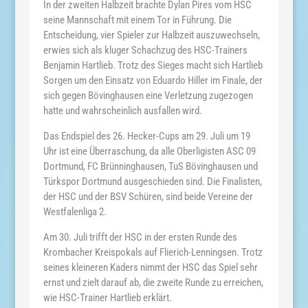
In der zweiten Halbzeit brachte Dylan Pires vom HSC
seine Mannschaft mit einem Tor in Führung. Die
Entscheidung, vier Spieler zur Halbzeit auszuwechseln,
erwies sich als kluger Schachzug des HSC-Trainers
Benjamin Hartlieb. Trotz des Sieges macht sich Hartlieb
Sorgen um den Einsatz von Eduardo Hiller im Finale, der
sich gegen Bövinghausen eine Verletzung zugezogen
hatte und wahrscheinlich ausfallen wird.
Das Endspiel des 26. Hecker-Cups am 29. Juli um 19
Uhr ist eine Überraschung, da alle Oberligisten ASC 09
Dortmund, FC Brünninghausen, TuS Bövinghausen und
Türkspor Dortmund ausgeschieden sind. Die Finalisten,
der HSC und der BSV Schüren, sind beide Vereine der
Westfalenliga 2.
Am 30. Juli trifft der HSC in der ersten Runde des
Krombacher Kreispokals auf Flierich-Lenningsen. Trotz
seines kleineren Kaders nimmt der HSC das Spiel sehr
ernst und zielt darauf ab, die zweite Runde zu erreichen,
wie HSC-Trainer Hartlieb erklärt.