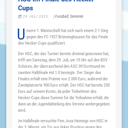
Cups
|
Fussball
,
Senioren
29 JULI 2023
U
nsere 1. Mannschaft hat sich nach einem 2:1-Sieg
gegen den FC 1927 Brünninghausen für das Finale
des Hecker-Cups qualifiziert.
Der HSC, der das Turnier bereits dreimal gewonnen hat,
trifft am Samstag, dem 29. Juli, um 19 Uhr auf den BSV
Schüren, der überraschend den ASC 09 Dortmund im
zweiten Halbfinale mit 1:0 besiegte. Der Sieger des
Finales erhält eine Prämie von 2.000 Euro, während der
Zweitplatzierte 900 Euro erhält. Der HSC hat bereits 250
Euro auf seinem Konto, da jeder Teilnehmer des
Hecker-Cups diese Summe für die Teilnahme erhält, die
dann an die Jugendabteilung des Vereins weitergegeben
wird.
Im Halbfinale versuchte Finn Jona Heinings von HSC in
der 3. Minute, ein Tor aus linker Position gegen den