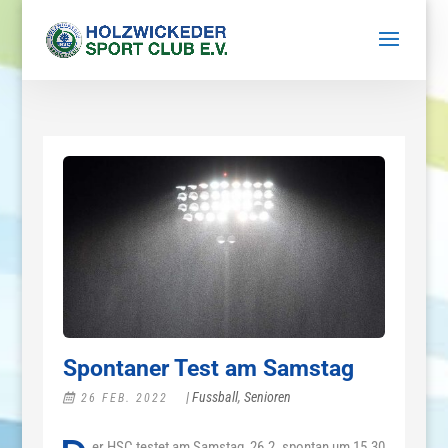
Spontaner Test am Samstag
|
Fussball
,
Senioren
26 FEB. 2022
er HSC testet am Samstag, 26.2. spontan um 15.30