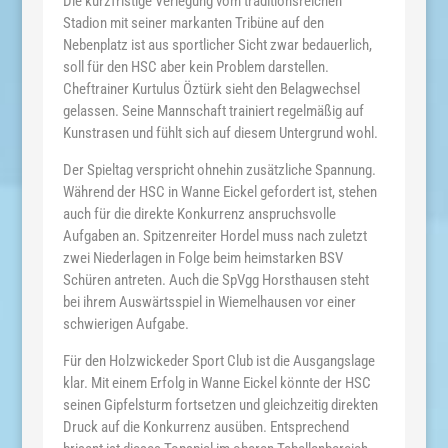
Die
kurzfristige
Verlegung
vom
traditionsreichen
Stadion
mit
seiner
markanten
Tribüne
auf
den
Nebenplatz
ist
aus
sportlicher
Sicht
zwar
bedauerlich,
soll
für
den
HSC
aber
kein
Problem
darstellen.
Cheftrainer
Kurtulus
Öztürk
sieht
den
Belagwechsel
gelassen.
Seine
Mannschaft
trainiert
regelmäßig
auf
Kunstrasen
und
fühlt
sich
auf
diesem
Untergrund
wohl.
Der
Spieltag
verspricht
ohnehin
zusätzliche
Spannung.
Während
der
HSC
in
Wanne
Eickel
gefordert
ist,
stehen
auch
für
die
direkte
Konkurrenz
anspruchsvolle
Aufgaben
an.
Spitzenreiter
Hordel
muss
nach
zuletzt
zwei
Niederlagen
in
Folge
beim
heimstarken
BSV
Schüren
antreten.
Auch
die
SpVgg
Horsthausen
steht
bei
ihrem
Auswärtsspiel
in
Wiemelhausen
vor
einer
schwierigen
Aufgabe.
Für
den
Holzwickeder
Sport
Club
ist
die
Ausgangslage
klar.
Mit
einem
Erfolg
in
Wanne
Eickel
könnte
der
HSC
seinen
Gipfelsturm
fortsetzen
und
gleichzeitig
direkten
Druck
auf
die
Konkurrenz
ausüben.
Entsprechend