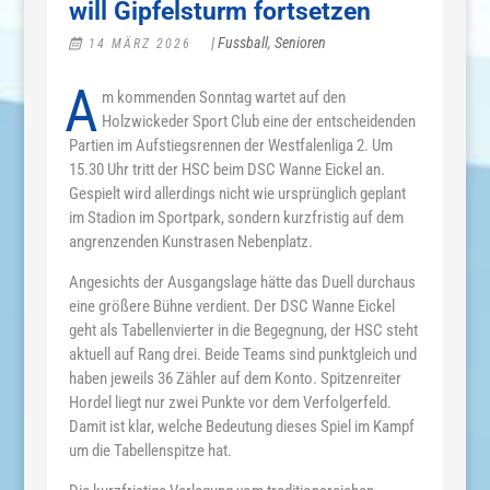
will Gipfelsturm fortsetzen
|
Fussball
,
Senioren
14 MÄRZ 2026
A
m
kommenden
Sonntag
wartet
auf
den
Holzwickeder
Sport
Club
eine
der
entscheidenden
Partien
im
Aufstiegsrennen
der
Westfalenliga 2.
Um
15.30
Uhr
tritt
der
HSC
beim
DSC
Wanne
Eickel
an.
Gespielt
wird
allerdings
nicht
wie
ursprünglich
geplant
im
Stadion
im
Sportpark,
sondern
kurzfristig
auf
dem
angrenzenden
Kunstrasen
Nebenplatz.
Angesichts
der
Ausgangslage
hätte
das
Duell
durchaus
eine
größere
Bühne
verdient.
Der
DSC
Wanne
Eickel
geht
als
Tabellenvierter
in
die
Begegnung,
der
HSC
steht
aktuell
auf
Rang
drei.
Beide
Teams
sind
punktgleich
und
haben
jeweils 36
Zähler
auf
dem
Konto.
Spitzenreiter
Hordel
liegt
nur
zwei
Punkte
vor
dem
Verfolgerfeld.
Damit
ist
klar,
welche
Bedeutung
dieses
Spiel
im
Kampf
um
die
Tabellenspitze
hat.