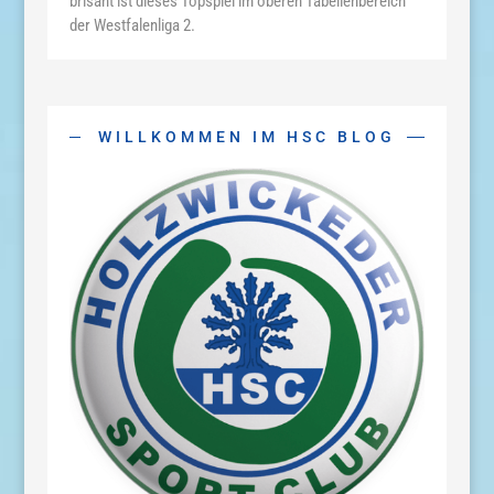
brisant
ist
dieses
Topspiel
im
oberen
Tabellenbereich
der
Westfalenliga 2.
WILLKOMMEN IM HSC BLOG