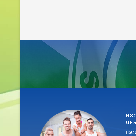
HS
GE
HSC G