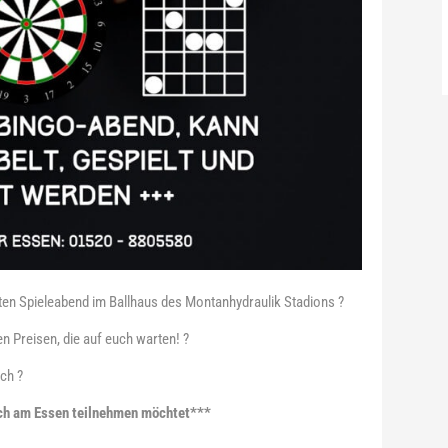
iten Spieleabend im Ballhaus des Montanhydraulik Stadions ?
n Preisen, die auf euch warten! ?
ch ?
uch am Essen teilnehmen möchtet***