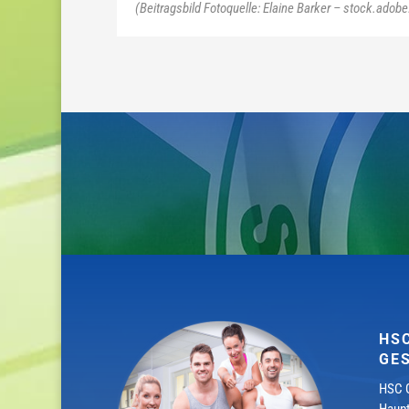
(Beitragsbild Fotoquelle: Elaine Barker – stock.adob
HS
GE
HSC G