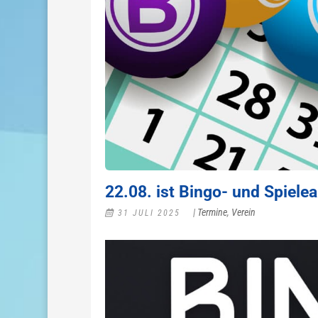
22.08. ist Bingo- und Spiel
|
Termine
,
Verein
31 JULI 2025