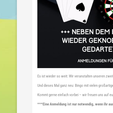
Es ist wieder so weit: Wir veranstalten unseren zwe
Und dieses Mal ganz neu: Bingo mit vielen großartige
Kommt gerne einfach vorbei – wir freuen uns auf eu
***Eine Anmeldung ist nur notwendig, wenn ihr a