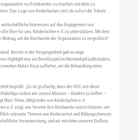
fsorganisation noch bekannter zu machen und aktiv zu
tion: Das Logo von Kinderlachen ziert ab sofort die Trikots
e wirtschaftliche Interessen auf das Engagement von
oße Ehre für uns, Kinderlachen e.V. zu unterstützen. Mit dem
n Beitrag, um die Reichweite der Organisation zu vergrößern“,
land. Bereits in der Vergangenheit gab es enge
res Highlight war ein Benefizspiel im Montanhydraulikstadion,
Comedian Matze Knop aufliefen, um die Behandlung eines
eit begrüßt: „Es ist großartig, dass der HSC uns diese
estfalenliga rücken wir unsere Mission – Kindern zu helfen –
agt Marc Peine, Mitgründer von Kinderlachen e.V.
n e.V. zeigt, wie Vereine ihre Reichweite nutzen können, um
haftlich relevante Themen wie Kinderarmut und Bildungschancen
chaftliche Verantwortung, und wir möchten unseren Einfluss