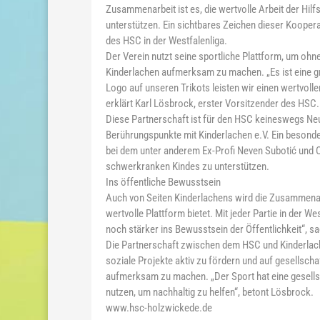
Zusammenarbeit ist es, die wertvolle Arbeit der Hil
unterstützen. Ein sichtbares Zeichen dieser Koopera
des HSC in der Westfalenliga.
Der Verein nutzt seine sportliche Plattform, um ohn
Kinderlachen aufmerksam zu machen. „Es ist eine gr
Logo auf unseren Trikots leisten wir einen wertvolle
erklärt Karl Lösbrock, erster Vorsitzender des HSC.
Diese Partnerschaft ist für den HSC keineswegs Neu
Berührungspunkte mit Kinderlachen e.V. Ein besonde
bei dem unter anderem Ex-Profi Neven Subotić und 
schwerkranken Kindes zu unterstützen.
Ins öffentliche Bewusstsein
Auch von Seiten Kinderlachens wird die Zusammenarb
wertvolle Plattform bietet. Mit jeder Partie in der W
noch stärker ins Bewusstsein der Öffentlichkeit“, s
Die Partnerschaft zwischen dem HSC und Kinderlache
soziale Projekte aktiv zu fördern und auf gesellsc
aufmerksam zu machen. „Der Sport hat eine gesells
nutzen, um nachhaltig zu helfen“, betont Lösbrock.
www.hsc-holzwickede.de