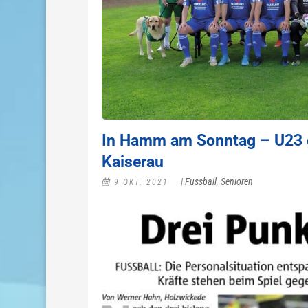
In Hamm am Sonntag – U23 
Kaiserau
|
Fussball
,
Senioren
9 OKT. 2021