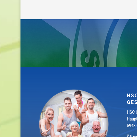
HS
GE
HSC G
Haupt
5943
Öffnu