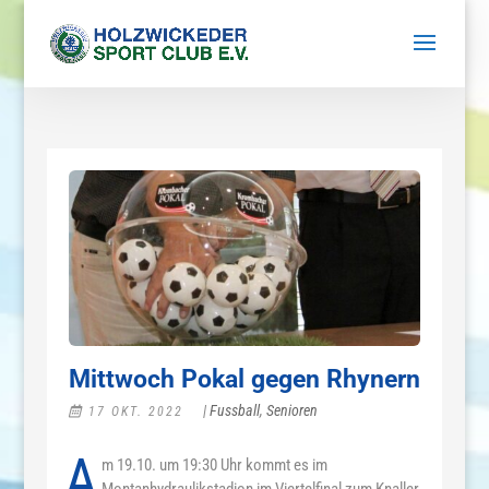
Mittwoch Pokal gegen Rhynern
|
Fussball
,
Senioren
17 OKT. 2022
A
m 19.10. um 19:30 Uhr kommt es im