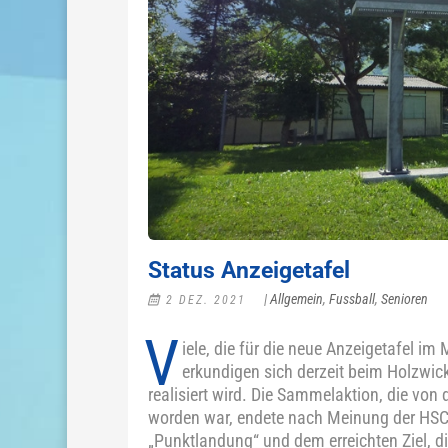
Status Anzeigetafel
|
Allgemein
,
Fussball
,
Senioren
2 DEZ. 2021
V
iele, die für die neue Anzeigetafel i
erkundigen sich derzeit beim Holzwi
realisiert wird. Die Sammelaktion, die v
worden war, endete nach Meinung der HSC-
„Punktlandung“ und dem erreichten Ziel, di