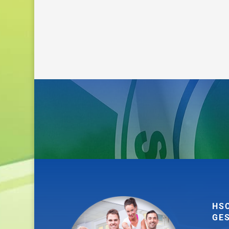
HS
GE