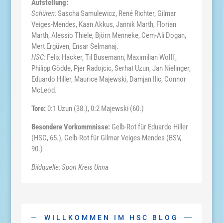
Aufstellung:
Schüren:
Sascha Samulewicz, René Richter, Gilmar
Veiges-Mendes, Kaan Akkus, Jannik Marth, Florian
Marth, Alessio Thiele, Björn Menneke, Cem-Ali Dogan,
Mert Ergüven, Ensar Selmanaj.
HSC:
Felix Hacker, Til Busemann, Maximilian Wolff,
Philipp Gödde, Pjer Radojcic, Serhat Uzun, Jan Nielinger,
Eduardo Hiller, Maurice Majewski, Damjan Ilic, Connor
McLeod.
Tore:
0:1 Uzun (38.), 0:2 Majewski (60.)
Besondere Vorkommnisse:
Gelb-Rot für Eduardo Hiller
(HSC, 65.), Gelb-Rot für Gilmar Veiges Mendes (BSV,
90.)
Bildquelle: Sport Kreis Unna
WILLKOMMEN IM HSC BLOG