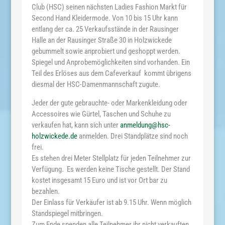
Club (HSC) seinen nächsten Ladies Fashion Markt für
Second Hand Kleidermode. Von 10 bis 15 Uhr kann
entlang der ca. 25 Verkaufsstände in der Rausinger
Halle an der Rausinger Straße 30 in Holzwickede
gebummelt sowie anprobiert und geshoppt werden.
Spiegel und Anprobemöglichkeiten sind vorhanden. Ein
Teil des Erlöses aus dem Cafeverkauf kommt übrigens
diesmal der HSC-Damenmannschaft zugute.
Jeder der gute gebrauchte- oder Markenkleidung oder
Accessoires wie Gürtel, Taschen und Schuhe zu
verkaufen hat, kann sich unter
anmeldung@hsc-
holzwickede.de
anmelden. Drei Standplätze sind noch
frei.
Es stehen drei Meter Stellplatz für jeden Teilnehmer zur
Verfügung. Es werden keine Tische gestellt. Der Stand
kostet insgesamt 15 Euro und ist vor Ort bar zu
bezahlen.
Der Einlass für Verkäufer ist ab 9.15 Uhr. Wenn möglich
Standspiegel mitbringen.
Zum Ende spenden alle Teilnehmer ihr nicht verkauften