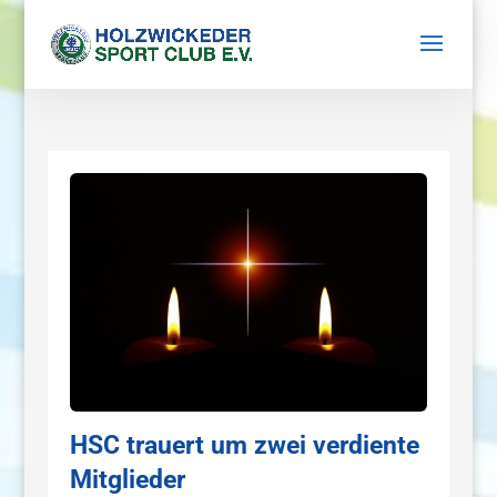
HSC trauert um zwei verdiente
Mitglieder