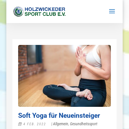
Soft Yoga für Neueinsteiger
|
Allgemein
,
Gesundheitssport
4 FEB. 2022