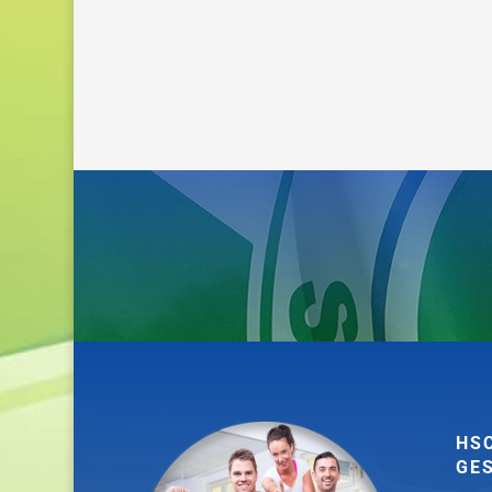
HS
GE