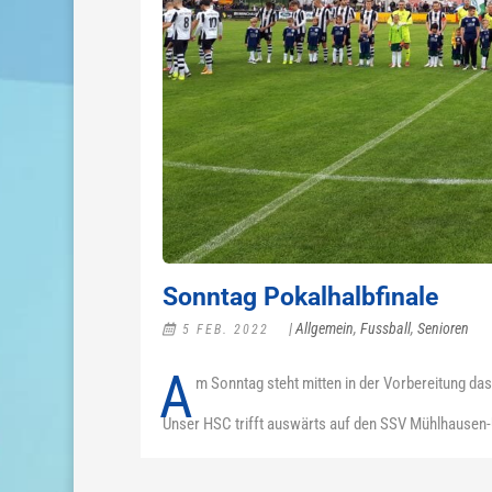
Sonntag Pokalhalbfinale
|
Allgemein
,
Fussball
,
Senioren
5 FEB. 2022
A
m Sonntag steht mitten in der Vorbereitung da
Unser HSC trifft auswärts auf den SSV Mühlhausen-