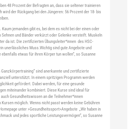
n 48 Prozent der Befragten an, dass sie seltener trainieren
ch wird der Rückgang bei den Jüngeren: 56 Prozent der 18- bis
eiben.
Kaum jemanden gibt es, bei dem es nicht bei der einen oder
 Sehnen und Bänder verkürzt oder Gelenke versteift. Muskeln
 da ist. Die zertifizierten Übungsleiter*innen des HSC-
in unerlässliches Muss.Wichtig sind gute Angebote und
e ebenfalls etwas für ihren Körper tun wollen“, so Susanne
Ganzkörpertraining“ sind anerkannte und zertifizierte
ziell unterstützt. In einem spritzigen Programm werden
lichkeit gefördert. Dabei werden, für eine gesunde
n miteinander kombiniert. Diese Kurse sind ideal für
da auch Gesundheitswissen an die Teilnehmer*innen
len Kursen möglich. Wenns nicht passt werden keine Gebühren
r Homepage unter >Gesundheitssport>Angebote „Wir haben in
hmack und jedes sportliche Leistungsvermögen“, so Susanne