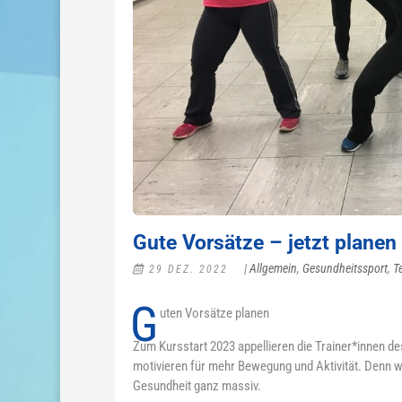
Gute Vorsätze – jetzt planen
|
Allgemein
,
Gesundheitssport
,
T
29 DEZ. 2022
G
uten Vorsätze planen
Zum Kursstart 2023 appellieren die Trainer*innen 
motivieren für mehr Bewegung und Aktivität. Denn we
Gesundheit ganz massiv.