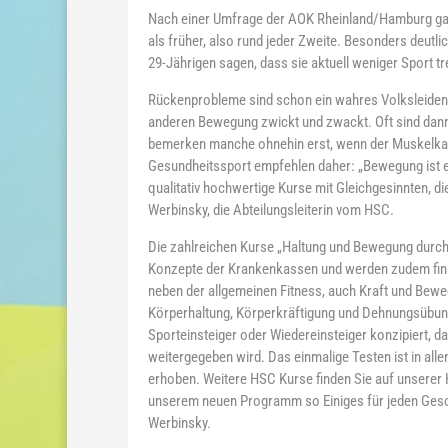
Nach einer Umfrage der AOK Rheinland/Hamburg gabe
als früher, also rund jeder Zweite. Besonders deutli
29-Jährigen sagen, dass sie aktuell weniger Sport tr
Rückenprobleme sind schon ein wahres Volksleiden. 
anderen Bewegung zwickt und zwackt. Oft sind dann
bemerken manche ohnehin erst, wenn der Muskelkater
Gesundheitssport empfehlen daher: „Bewegung ist e
qualitativ hochwertige Kurse mit Gleichgesinnten, di
Werbinsky, die Abteilungsleiterin vom HSC.
Die zahlreichen Kurse „Haltung und Bewegung durch 
Konzepte der Krankenkassen und werden zudem finan
neben der allgemeinen Fitness, auch Kraft und Beweg
Körperhaltung, Körperkräftigung und Dehnungsübunge
Sporteinsteiger oder Wiedereinsteiger konzipiert, 
weitergegeben wird. Das einmalige Testen ist in al
erhoben. Weitere HSC Kurse finden Sie auf unsere
unserem neuen Programm so Einiges für jeden Gesc
Werbinsky.