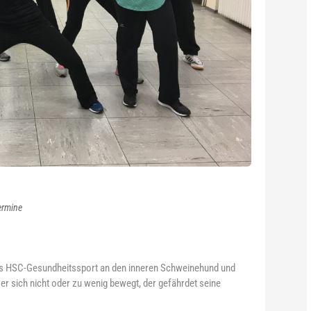
ermine
des HSC-Gesundheitssport an den inneren Schweinehund und
r sich nicht oder zu wenig bewegt, der gefährdet seine