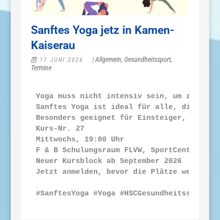
Sanftes Yoga jetz in Kamen-
Kaiserau
|
Allgemein
,
Gesundheitssport
,
17 JUNI 2026
Termine
Yoga muss nicht intensiv sein, um zu wirke
Sanftes Yoga ist ideal für alle, die ihre
Besonders geeignet für Einsteiger, Mensche
Kurs-Nr. 27

Mittwochs, 19:00 Uhr

F & B Schulungsraum FLVW, SportCentrum Kai
Neuer Kursblock ab September 2026

Jetzt anmelden, bevor die Plätze weg sind.
#SanftesYoga #Yoga #HSCGesundheitssport #