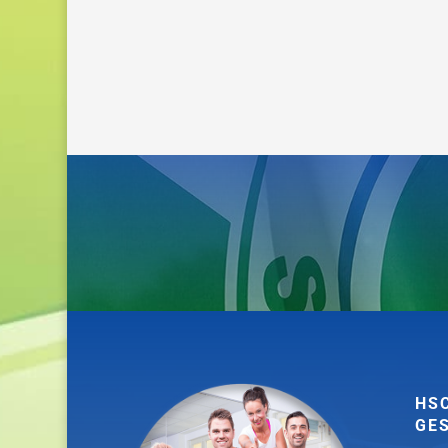
HS
GE