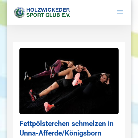
Fettpölsterchen schmelzen in
Unna-Afferde/Königsborn