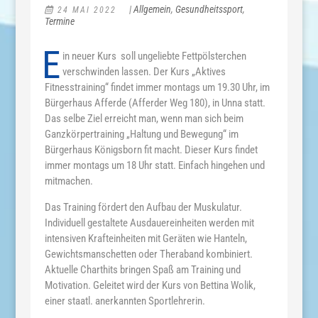
|
Allgemein
,
Gesundheitssport
,
24 MAI 2022
Termine
E
in neuer Kurs soll ungeliebte Fettpölsterchen
verschwinden lassen. Der Kurs „Aktives
Fitnesstraining“ findet immer montags um 19.30 Uhr, im
Bürgerhaus Afferde (Afferder Weg 180), in Unna statt.
Das selbe Ziel erreicht man, wenn man sich beim
Ganzkörpertraining „Haltung und Bewegung“ im
Bürgerhaus Königsborn fit macht. Dieser Kurs findet
immer montags um 18 Uhr statt. Einfach hingehen und
mitmachen.
Das Training fördert den Aufbau der Muskulatur.
Individuell gestaltete Ausdauereinheiten werden mit
intensiven Krafteinheiten mit Geräten wie Hanteln,
Gewichtsmanschetten oder Theraband kombiniert.
Aktuelle Charthits bringen Spaß am Training und
Motivation. Geleitet wird der Kurs von Bettina Wolik,
einer staatl. anerkannten Sportlehrerin.